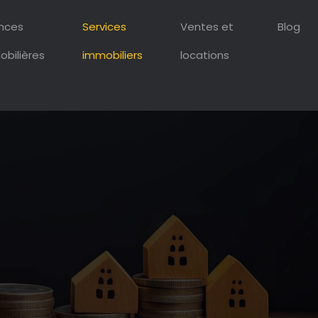
ances
Services
Ventes et
Blog
bilières
immobiliers
locations