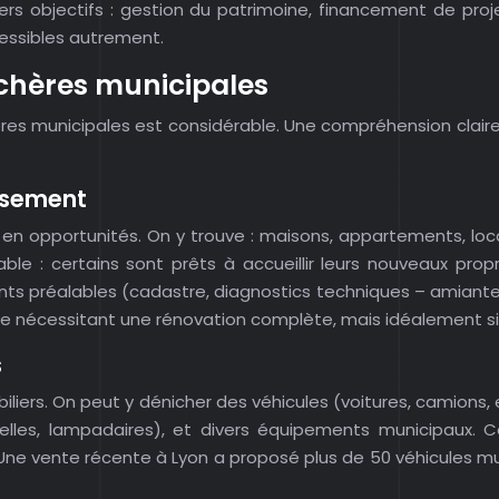
 objectifs : gestion du patrimoine, financement de projets 
essibles autrement.
nchères municipales
res municipales est considérable. Une compréhension claire 
issement
en opportunités. On y trouve : maisons, appartements, loca
le : certains sont prêts à accueillir leurs nouveaux prop
s préalables (cadastre, diagnostics techniques – amiante, 
e nécessitant une rénovation complète, mais idéalement sit
s
liers. On peut y dénicher des véhicules (voitures, camions, 
belles, lampadaires), et divers équipements municipaux.
e vente récente à Lyon a proposé plus de 50 véhicules mun