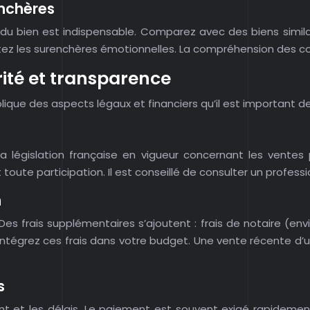
enchères
du bien est indispensable. Comparez avec des biens simila
ez les surenchères émotionnelles. La compréhension des con
rité et transparence
lique des aspects légaux et financiers qu’il est important 
 législation française en vigueur concernant les ventes 
toute participation. Il est conseillé de consulter un profess
n
 Des frais supplémentaires s’ajoutent : frais de notaire (en
 Intégrez ces frais dans votre budget. Une vente récente d’
s
t et les délais. Le paiement est souvent exigé rapideme