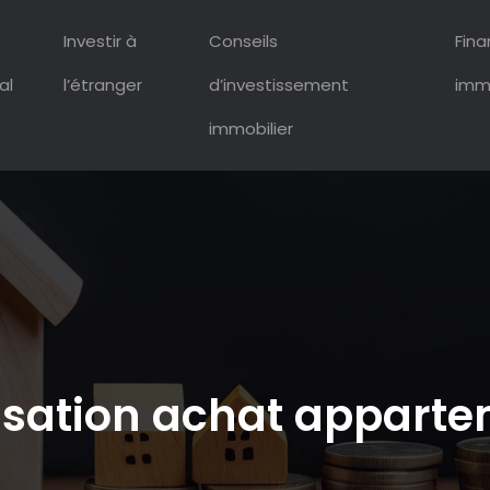
Investir à
Conseils
Fin
al
l’étranger
d’investissement
immo
immobilier
misation achat appart