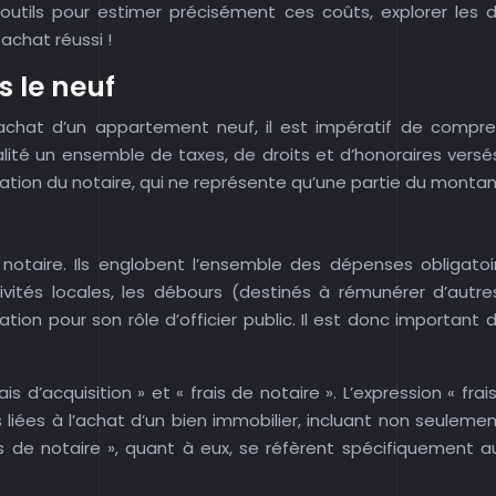
outils pour estimer précisément ces coûts, explorer les d
achat réussi !
s le neuf
 l’achat d’un appartement neuf, il est impératif de compr
éalité un ensemble de taxes, de droits et d’honoraires vers
ération du notaire, qui ne représente qu’une partie du montan
notaire. Ils englobent l’ensemble des dépenses obligatoir
tivités locales, les débours (destinés à rémunérer d’autre
on pour son rôle d’officier public. Il est donc important
.
is d’acquisition » et « frais de notaire ». L’expression « fra
ées à l’achat d’un bien immobilier, incluant non seulement 
is de notaire », quant à eux, se réfèrent spécifiquement a